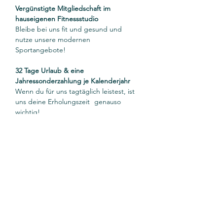
Vergünstigte Mitgliedschaft im 
hauseigenen Fitnessstudio
Bleibe bei uns fit und gesund und 
nutze unsere modernen 		
Sportangebote!
32 Tage Urlaub & eine 
Jahressonderzahlung je Kalenderjahr
Wenn du für uns tagtäglich leistest, ist 
uns deine Erholungszeit 	genauso 
wichtig!
Arbeitgeberfinanzierte Altersversorgung
Wir investieren in deine 
Altersversorgung je nach Dauer der 	
	Klinikzugehörigkeit!
Pausen zum Durchatmen: 
Auenlandklinik – der Name ist 
Programm
Verbringe deine Pausen in unserer 