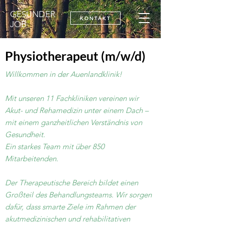
GESUNDER
KONTAKT
JOB
Physiotherapeut (m/w/d)
Willkommen in der Auenlandklinik!
Mit unseren 11 Fachkliniken vereinen wir
Akut- und Rehamedizin unter einem Dach –
mit einem ganzheitlichen Verständnis von
Gesundheit.
Ein starkes Team mit über 850
Mitarbeitenden.
Der Therapeutische Bereich bildet einen
Großteil des Behandlungsteams. Wir sorgen
dafür, dass smarte Ziele im Rahmen der
akutmedizinischen und rehabilitativen