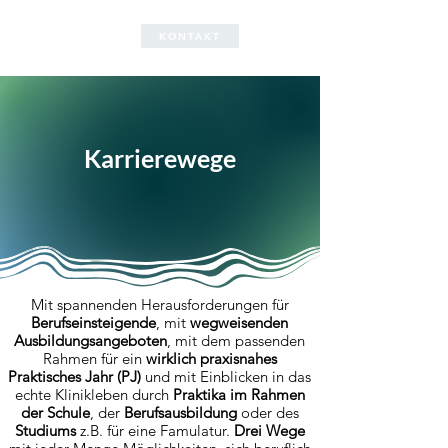
GESUNDER
KONTAKT
JOB
Karrierewege
Mit spannenden Herausforderungen für
Berufseinsteigende
, mit
wegweisenden
Ausbildungsangeboten
, mit dem passenden
Rahmen für ein
wirklich praxisnahes
Praktisches Jahr (PJ)
und mit Einblicken in das
echte Klinikleben durch
Praktika im Rahmen
der Schule
, der
Berufsausbildung
oder des
Studiums
z.B. für eine Famulatur.
Drei Wege