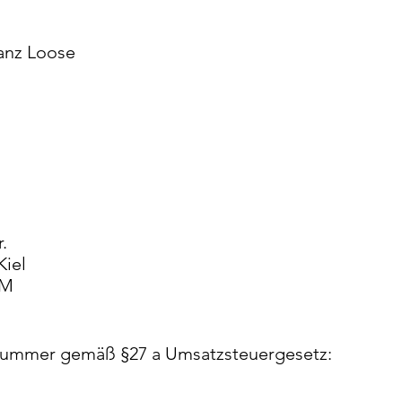
ranz Loose
r.
Kiel
NM
snummer gemäß §27 a Umsatzsteuergesetz: