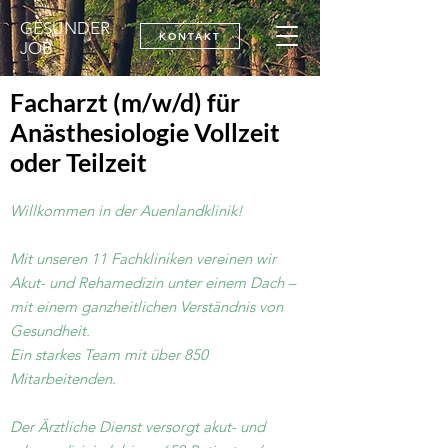
GESUNDER
KONTAKT
JOB
Facharzt (m/w/d) für
Anästhesiologie Vollzeit
oder Teilzeit
Willkommen in der Auenlandklinik!
Mit unseren 11 Fachkliniken vereinen wir
Akut- und Rehamedizin unter einem Dach –
mit einem ganzheitlichen Verständnis von
Gesundheit.
Ein starkes Team mit über 850
Mitarbeitenden.
Der Ärztliche Dienst versorgt akut- und