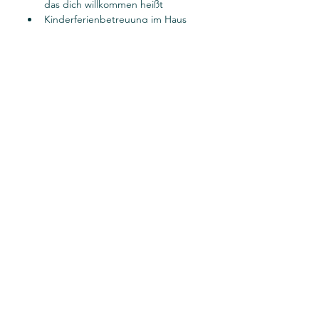
das dich willkommen heißt
Kinderferienbetreuung im Haus
Arbeitgeberfinanzierte 
Altersvorsorge
Onboarding – Unsere 
WelcomeDays für neue 
Mitarbeitende
Genieße Vergünstigungen in 
unserm Bistro/ FoodTruck oder in 
der Kantine
Gutscheinkarte mit unserem 
Partner Edenred
Mitarbeiterevents
Vergünstigte Mitgliedschaft im 
hauseigenen Fitnessstudio
32 Tage Urlaub je Kalenderjahr
Für weitere Informationen steht unsere 